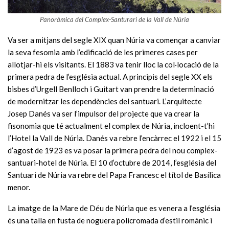
Panoràmica del Complex-Santurari de la Vall de Núria
Va ser a mitjans del segle XIX quan Núria va començar a canviar
la seva fesomia amb l’edificació de les primeres cases per
allotjar-hi els visitants. El 1883 va tenir lloc la col·locació de la
primera pedra de l’església actual. A principis del segle XX els
bisbes d’Urgell Benlloch i Guitart van prendre la determinació
de modernitzar les dependències del santuari. L’arquitecte
Josep Danés va ser l’impulsor del projecte que va crear la
fisonomia que té actualment el complex de Núria, incloent-t’hi
l’Hotel la Vall de Núria. Danés va rebre l’encàrrec el 1922 i el 15
d’agost de 1923 es va posar la primera pedra del nou complex-
santuari-hotel de Núria. El 10 d’octubre de 2014, l’església del
Santuari de Núria va rebre del Papa Francesc el títol de Basílica
menor.
La imatge de la Mare de Déu de Núria que es venera a l’església
és una talla en fusta de noguera policromada d’estil romànic i