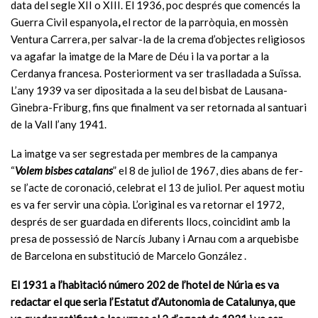
data del segle XII o XIII. El 1936, poc després que comencés la
Guerra Civil espanyola
,
el rector de la parròquia, en mossèn
Ventura Carrera, per salvar-la de la crema d’objectes religiosos
va agafar la imatge de la Mare de Déu i la va portar a la
Cerdanya francesa. Posteriorment va ser traslladada a Suïssa.
L’any 1939 va ser dipositada a la seu del bisbat de Lausana-
Ginebra-Friburg, fins que finalment va ser retornada al santuari
de la Vall l’any 1941.
La imatge va ser segrestada per membres de la campanya
“
Volem bisbes catalans
” el 8 de juliol de 1967, dies abans de fer-
se l’acte de coronació, celebrat el 13 de juliol. Per aquest motiu
es va fer servir una còpia. L’original es va retornar el 1972,
després de ser guardada en diferents llocs, coincidint amb la
presa de possessió de Narcís Jubany i Arnau com a arquebisbe
de Barcelona en substitució de Marcelo González .
El 1931 a l’habitació número 202 de l’hotel de Núria es va
redactar el que seria l’Estatut d’Autonomia de Catalunya, que