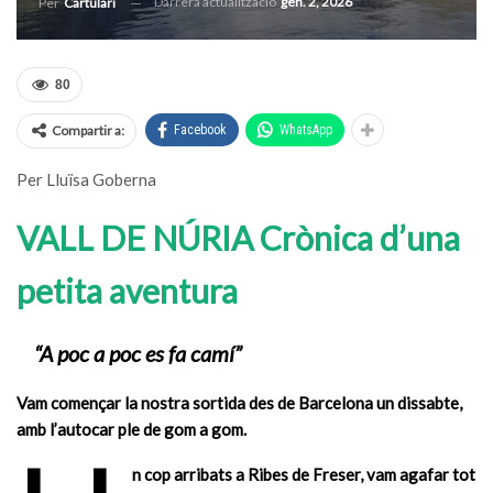
Darrera actualització
gen. 2, 2026
Per
Cartulari
80
Compartir a:
Facebook
WhatsApp
Per Lluïsa Goberna
VALL DE NÚRIA
Crònica d’una
petita aventura
“A poc a poc es fa camí”
Vam començar la nostra sortida des de Barcelona un dissabte,
amb l’autocar ple de gom a gom.
n cop arribats a Ribes de Freser, vam agafar tot