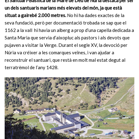
El Santuari-Basílica de la Mare de Déu de Núria destaca per ser
un dels santuaris marians més elevats del món, ja que està
situat a gairebé 2.000 metres.
No hi ha dades exactes de la
seva fundació, però per documentació trobada se sap que el
1162 a la vall hi havia un alberg a prop d’una capella dedicada a
Santa Maria que servia d’aixopluc als pastors i als devots que
pujaven a visitar la Verge. Durant el segle XV, la devoció per
Núria va créixer a les comarques veïnes, i van ajudar a
reconstruir el santuari, que restà en molt mal estat degut al
terratrèmol de l’any 1428.