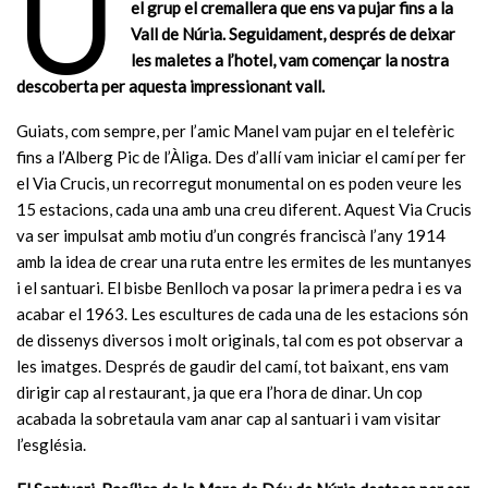
U
el grup el cremallera que ens va pujar fins a la
Vall de Núria. Seguidament, després de deixar
les maletes a l’hotel, vam començar la nostra
descoberta per aquesta impressionant vall.
Guiats, com sempre, per l’amic Manel vam pujar en el telefèric
fins a l’Alberg Pic de l’Àliga. Des d’allí vam iniciar el camí per fer
el Via Crucis, un recorregut monumental on es poden veure les
15 estacions, cada una amb una creu diferent. Aquest Via Crucis
va ser impulsat amb motiu d’un congrés franciscà l’any 1914
amb la idea de crear una ruta entre les ermites de les muntanyes
i el santuari. El bisbe Benlloch va posar la primera pedra i es va
acabar el 1963. Les escultures de cada una de les estacions són
de dissenys diversos i molt originals, tal com es pot observar a
les imatges. Després de gaudir del camí, tot baixant, ens vam
dirigir cap al restaurant, ja que era l’hora de dinar. Un cop
acabada la sobretaula vam anar cap al santuari i vam visitar
l’església.