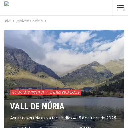
Inici
Activitats Institut
ACTIVITATS INSTITUT
VISITES CULTURALS
VALL DE NÚRIA
Aquesta sortida es va fer els dies 4 i 5 d’octubre de 2025