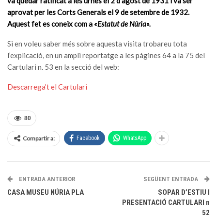
va quedar ratificat a les urnes el 2 d’agost de 1931 i va ser
aprovat per les Corts Generals el 9 de setembre de 1932.
Aquest fet es coneix com a
«Estatut de Núria».
Si en voleu saber més sobre aquesta visita trobareu tota
l’explicació, en un ampli reportatge a les pàgines 64 a la 75 del
Cartulari n. 53 en la secció del web:
Descarrega’t el Cartulari
80
Compartir a:
Facebook
WhatsApp
ENTRADA ANTERIOR
SEGÜENT ENTRADA
CASA MUSEU NÚRIA PLA
SOPAR D’ESTIU I
PRESENTACIÓ CARTULARI n
52