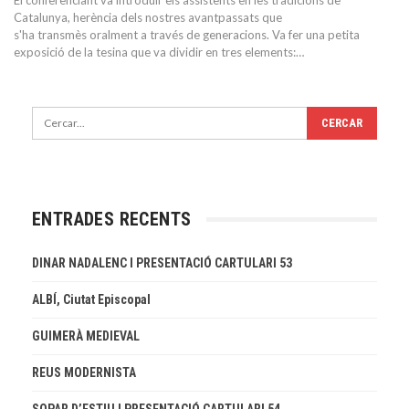
El conferenciant va introduir els assistents en les tradicions de
Catalunya, herència dels nostres avantpassats que
s'ha transmès oralment a través de generacions. Va fer una petita
exposició de la tesina que va dividir en tres elements:…
ENTRADES RECENTS
DINAR NADALENC I PRESENTACIÓ CARTULARI 53
ALBÍ, Ciutat Episcopal
GUIMERÀ MEDIEVAL
REUS MODERNISTA
SOPAR D’ESTIU I PRESENTACIÓ CARTULARI 54