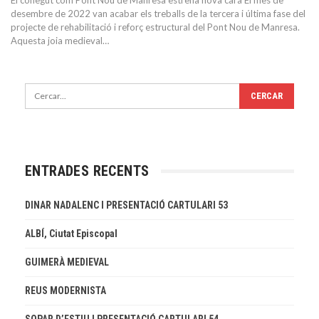
El conegut com Pont Nou de Manresa estrena nova cara
El mes de
desembre de 2022 van acabar els treballs de la tercera i última fase del
projecte de rehabilitació i reforç estructural del Pont Nou de Manresa.
Aquesta joia medieval
…
ENTRADES RECENTS
DINAR NADALENC I PRESENTACIÓ CARTULARI 53
ALBÍ, Ciutat Episcopal
GUIMERÀ MEDIEVAL
REUS MODERNISTA
SOPAR D’ESTIU I PRESENTACIÓ CARTULARI 54