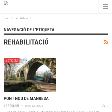
Inici
rehabilitació
NAVEGACIÓ DE L'ETIQUETA
REHABILITACIÓ
NOTÍCIES
PONT NOU DE MANRESA
febr. 13, 2023
0
CARTULARI