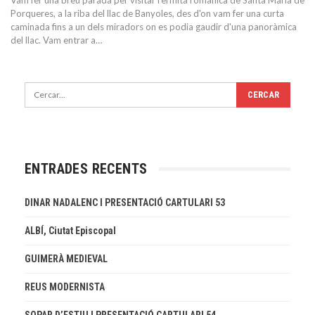
Vam fer una breu parada per visitar l'ermita romànica de Santa Maria de
Porqueres, a la riba del llac de Banyoles, des d'on vam fer una curta
caminada fins a un dels miradors on es podia gaudir d'una panoràmica
del llac. Vam entrar a…
ENTRADES RECENTS
DINAR NADALENC I PRESENTACIÓ CARTULARI 53
ALBÍ, Ciutat Episcopal
GUIMERÀ MEDIEVAL
REUS MODERNISTA
SOPAR D’ESTIU I PRESENTACIÓ CARTULARI 54