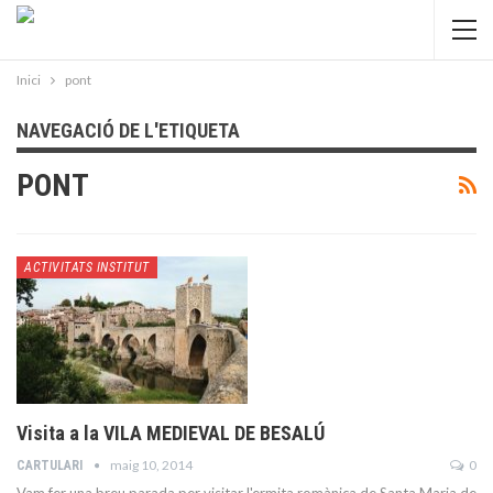
Inici
pont
NAVEGACIÓ DE L'ETIQUETA
PONT
ACTIVITATS INSTITUT
Visita a la VILA MEDIEVAL DE BESALÚ
maig 10, 2014
0
CARTULARI